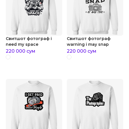
Свитшот фотограф i
Свитшот фотограф
need my space
warning i may snap
220 000
сум
220 000
сум