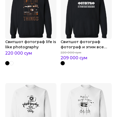
Свитшот фотограф life is
Свитшот фотограф
like photography
фотограф и этим все
сказано
220 000
сум
220 000
сум
209 000
сум