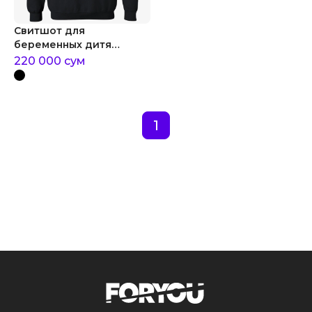
Свитшот для
беременных дитя
вселенной арт
220 000
сум
1