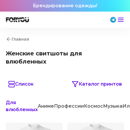
Брендирование одежды!
Главная
Женские свитшоты для
влюбленных
Список
Каталог принтов
Для
Аниме
Профессии
Космос
Музыка
Ил
влюбленных