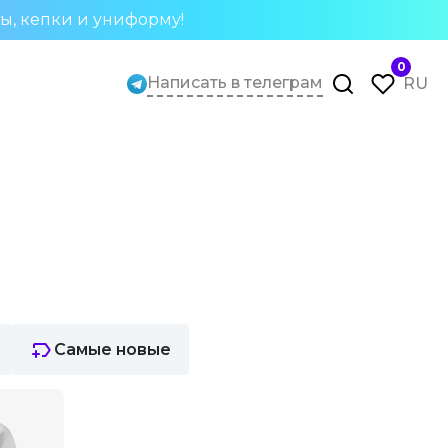
ты, кепки и униформу!
0
Написать в телеграм
RU
Самые новые