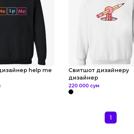
дизайнер help me
Свитшот дизайнеру
дизайнер
м
220 000
сум
1