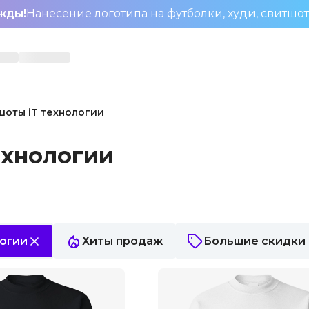
жды!
Нанесение логотипа на футболки, худи, свитшо
оты iT технологии
ехнологии
логии
Хиты продаж
Большие скидки