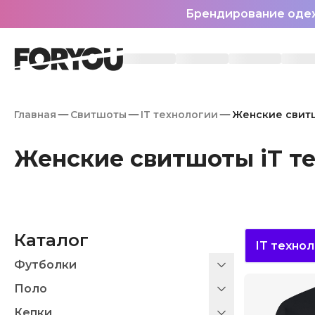
Брендирование оде
Главная
Свитшоты
IT технологии
Женские свитш
Женские свитшоты iT т
Каталог
IT техно
Футболки
Поло
Кепки