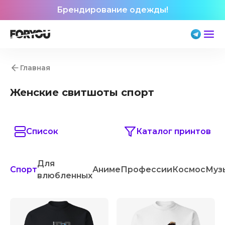
Брендирование одежды!
Главная
Женские свитшоты спорт
Список
Каталог принтов
Для
Спорт
Аниме
Профессии
Космос
Муз
влюбленных