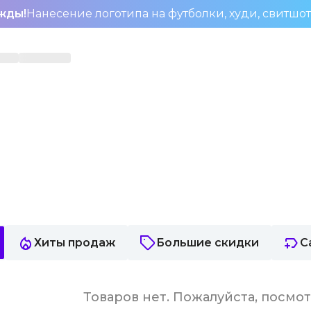
жды!
Нанесение логотипа на футболки, худи, свитшо
Хиты продаж
Большие скидки
С
Товаров нет. Пожалуйста, посмо