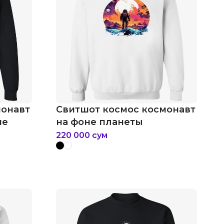
монавт
Свитшот космос космонавт
не
на фоне планеты
220 000
сум