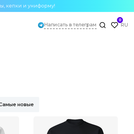
ты, кепки и униформу!
0
Написать в телеграм
RU
Самые новые