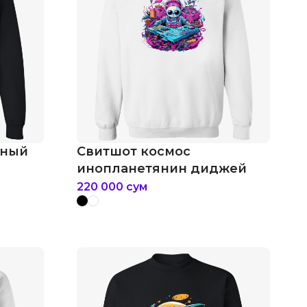
еный
Свитшот космос
инопланетянин диджей
220 000
сум