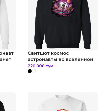
онавт
Свитшот космос
ланет
астронавты во вселенной
220 000
сум