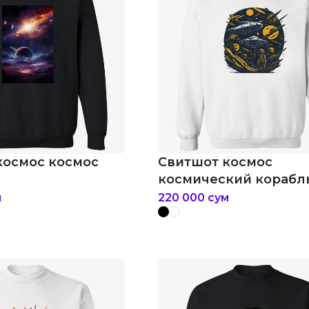
космос космос
Свитшот космос
космический корабл
м
220 000
сум