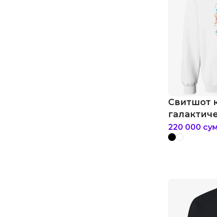
Свитшот 
галактич
220 000
су