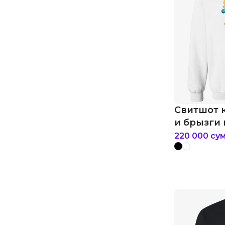
Свитшот 
и брызги
220 000
су