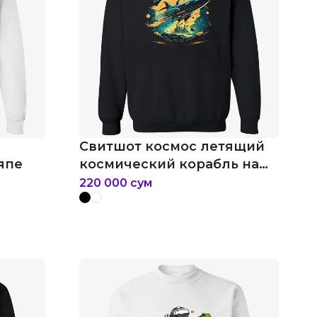
Свитшот космос летящий
япе
космический корабль на
фоне планет
220 000
сум