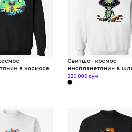
космос
Свитшот космос
тянин в космосе
инопланетянин в шл
м
220 000
сум