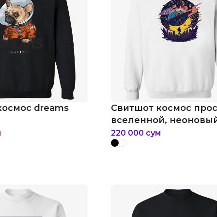
космос dreams
Свитшот космос про
вселенной, неоновы
пантон
м
220 000
сум