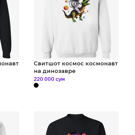
монавт
Свитшот космос космонавт
на динозавре
220 000
сум