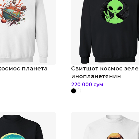
космос планета
Свитшот космос зел
инопланетянин
м
220 000
сум