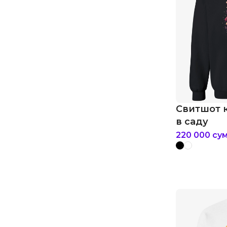
Свитшот 
в саду
220 000
су