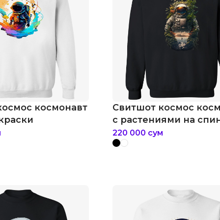
космос космонавт
Свитшот космос кос
 краски
с растениями на спи
м
220 000
сум