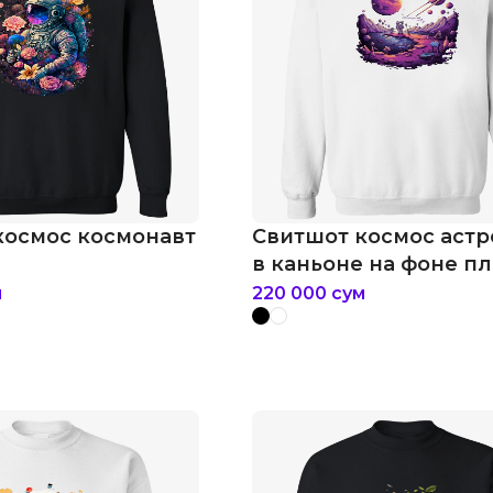
космос космонавт
Свитшот космос астр
в каньоне на фоне п
м
220 000
сум