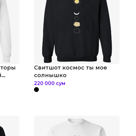
сторы
Свитшот космос ты мое
й
солнышко
220 000
сум