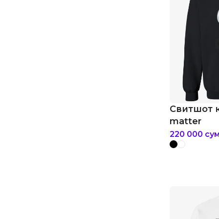
Свитшот 
matter
220 000
су