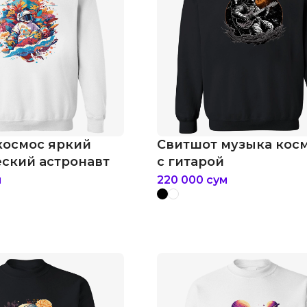
космос яркий
Свитшот музыка кос
еский астронавт
с гитарой
м
220 000
сум